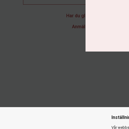
Har du glömt ditt lösenord?
Anmälningsförfrågan
Inställn
Vår webbsi